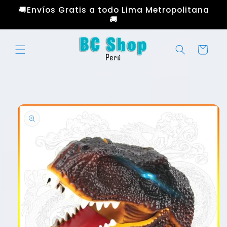
Ir
🚚Envíos Gratis a todo Lima Metropolitana
directamente
🚚
al contenido
Carrito
Ir
directamente
a la
información
del producto