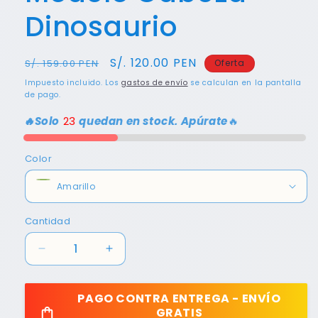
Dinosaurio
Precio
Precio
S/. 120.00 PEN
S/. 159.00 PEN
Oferta
habitual
de
Impuesto incluido. Los
gastos de envío
se calculan en la pantalla
oferta
de pago.
🔥Solo
23
quedan en stock. Apúrate
🔥
Color
Cantidad
Reducir
Aumentar
cantidad
cantidad
para
para
PAGO CONTRA ENTREGA - ENVÍO
Pistola
Pistola
GRATIS
de
de