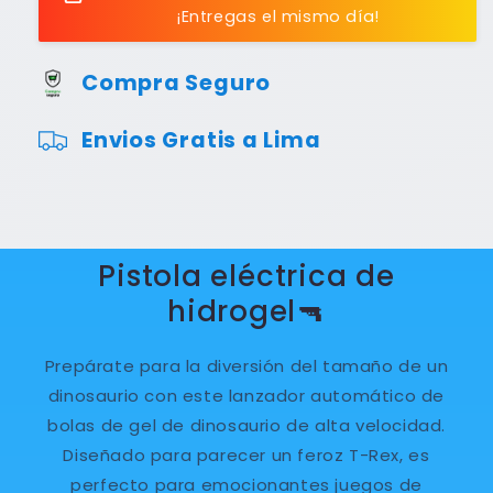
¡Entregas el mismo día!
Hidrogel
Hidrogel
Modelo
Modelo
Cabeza
Cabeza
Compra Seguro
Dinosaurio
Dinosaurio
Envios Gratis a Lima
Pistola eléctrica de
hidrogel🔫
Prepárate para la diversión del tamaño de un
dinosaurio con este lanzador automático de
bolas de gel de dinosaurio de alta velocidad.
Diseñado para parecer un feroz T-Rex, es
perfecto para emocionantes juegos de