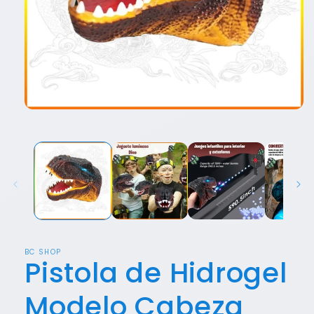
Abrir
elemento
multimedia
1
en
una
ventana
modal
BC SHOP
Pistola de Hidrogel
Modelo Cabeza