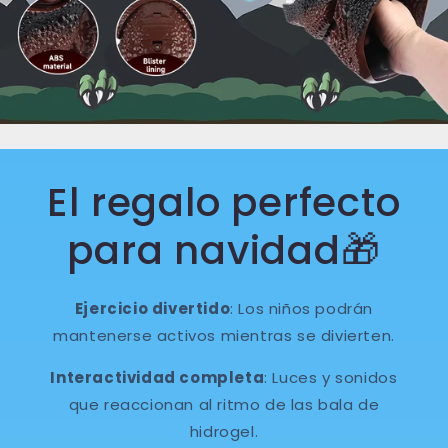
El regalo perfecto
para navidad🎁
Ejercicio divertido
: Los niños podrán
mantenerse activos mientras se divierten.
Interactividad completa
: Luces y sonidos
que reaccionan al ritmo de las bala de
hidrogel.